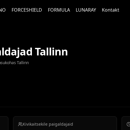
NO
FORCESHIELD
FORMULA
LUNARAY
Kontakt
aldajad Tallinn
 asukohas Tallinn
Kivikaitsekile paigaldajaid