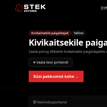
DY
Kivikaitsekile paigaldajad
Tallinn
Kivikaitsekile paig
Saada päring kõikidele kivikaitsekile paigaldajatele
Vaata teisi piirkondi
Küsi pakkumist kohe →
Teeninduspiirkond