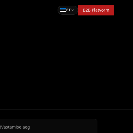
B2B Platvorm
ET
Vastamise aeg