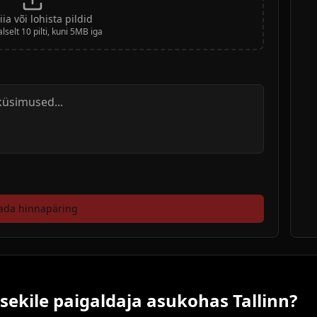
siia või lohista pildid
selt 10 pilti, kuni 5MB iga
ada hinnapäring
tsekile paigaldaja asukohas Tallinn?