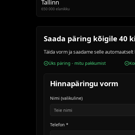
Tallinn
650 000 elanikku
Saada päring kõigile 40 k
Täida vorm ja saadame selle automaatselt kõ
Üks päring - mitu pakkumist
Ko
Hinnapäringu vorm
Nimi (valikuline)
Telefon *