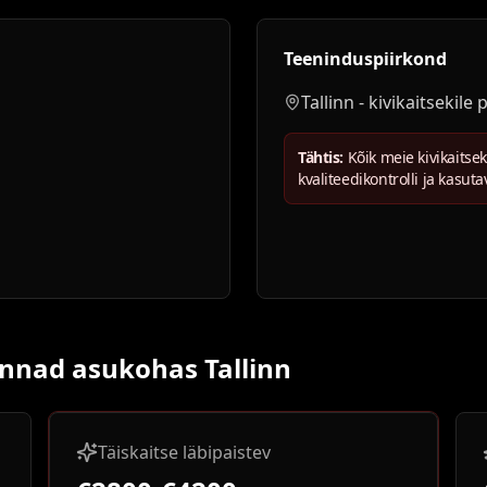
Teeninduspiirkond
Tallinn - kivikaitsekile
Tähtis:
Kõik meie kivikaitse
kvaliteedikontrolli ja kasut
hinnad asukohas Tallinn
Täiskaitse läbipaistev