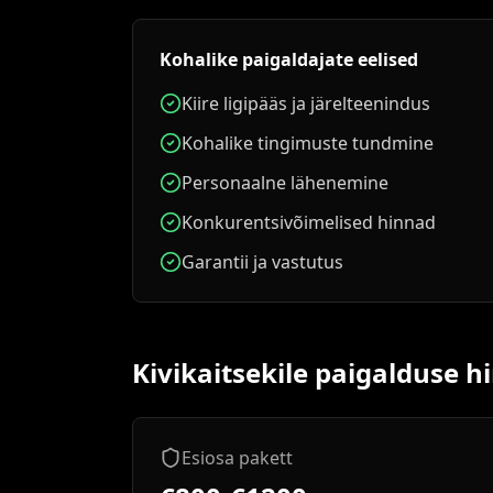
Kohalike paigaldajate eelised
Kiire ligipääs ja järelteenindus
Kohalike tingimuste tundmine
Personaalne lähenemine
Konkurentsivõimelised hinnad
Garantii ja vastutus
Kivikaitsekile paigalduse 
Esiosa pakett