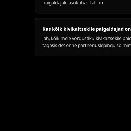
paigaldajale asukohas Tallinn.
Kas kõik kivikaitsekile paigaldajad on
Jah, kõik meie võrgustiku kivikaitsekile pa
tagasisidet enne partnerluslepingu sõlmim