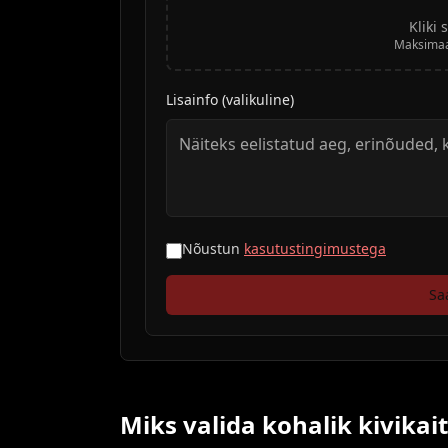
Kliki 
Maksimaal
Lisainfo (valikuline)
Nõustun
kasutustingimustega
Sa
Miks valida kohalik kivikai