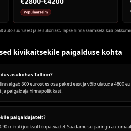
€2800-€4200
Populaarseim
t auto suurusest ja seisukorrast. Täpse hinna saamiseks küsi pakkumist 
d kivikaitsekile paigalduse kohta
ldus asukohas Tallinn?
linn algab 800 eurost esiosa paketi eest ja võib ulatuda 4800 eur
 ja paigaldaja hinnapoliitikast.
kile paigaldajatelt?
0 minuti jooksul tööpäevadel. Saadame su päringu automaatselt