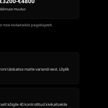
€3200-€4800
Välimuse muutus
meie kivikaitsekile paigaldajatelt.
oni täiskaitse matte variandi eest. Lõplik
 kõigile 40 kontrollitud kivikaitsekile