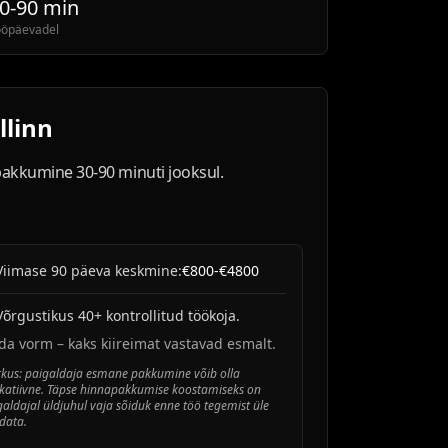
0-90 min
ööpäevadel
llinn
 pakkumine 30-90 minuti jooksul.
Viimase 90 päeva keskmine:
€800-€4800
Võrgustikus 40+ kontrollitud töökoja.
da vorm – kaks kiireimat vastavad esmalt.
kus: paigaldaja esmane pakkumine võib olla
ikatiivne. Täpse hinnapakkumise koostamiseks on
galdajal üldjuhul vaja sõiduk enne töö tegemist üle
data.