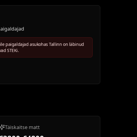
 paigaldajad
kile paigaldajad asukohas Tallinn on läbinud
avad STEKi.
Täiskaitse matt