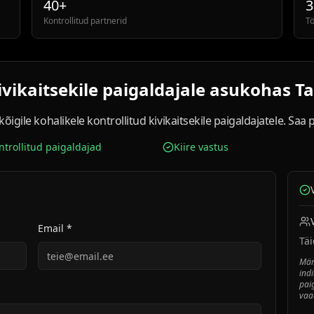
40+
3
Kontrollitud partnerid
T
ivikaitsekile paigaldajale asukohas Ta
igile kohalikele kontrollitud kivikaitsekile paigaldajatele. Saa
ntrollitud paigaldajad
Kiire vastus
Email *
Täi
Mär
ind
pai
vaa