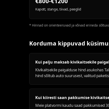
€800-€1200
Kapott, stange, tiivad, peeglid
* Hinnad on orienteeruvad ja võivad erineda sõltuval
Korduma kippuvad küsimuse
Kui palju maksab kivikaitsekile paiga
Kivikaitsekile paigalduse hind asukohas Tal
hind sõltub auto suurusest, valitud paketist
Kui kiiresti saan pakkumise kivikaitse
Meie platvormi kaudu saad pakkumised 30-9