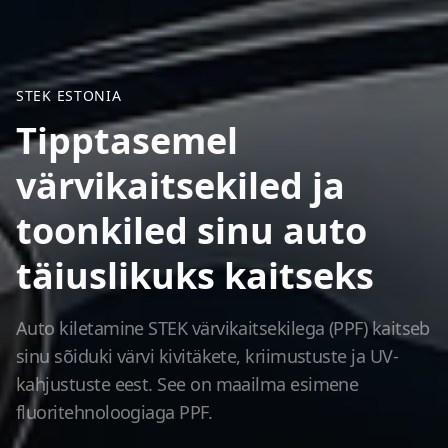
STEK ESTONIA
Tipptasemel
värvikaitsekiled ja
toonkiled sinu auto
täiuslikuks kaitseks
Auto kiletamine STEK värvikaitsekilega (PPF) kaitseb
sinu sõiduki värvi kivitäkete, kriimustuste ja UV-
kahjustuste eest. See on maailma esimene
fluoritehnoloogiaga PPF.