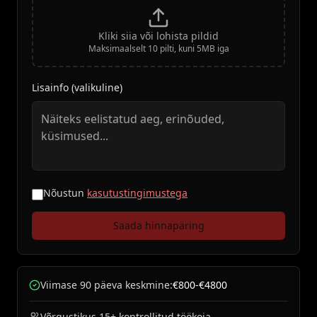
Kliki siia või lohista pildid
Maksimaalselt 10 pilti, kuni 5MB iga
Lisainfo (valikuline)
Nõustun
kasutustingimustega
Saada hinnapäring
Viimase 90 päeva keskmine:
€800-€4800
Võrgustikus 15+ kontrollitud töökoja.