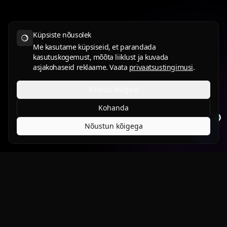
Küpsiste nõusolek
Me kasutame küpsiseid, et parandada
kasutuskogemust, mõõta liiklust ja kuvada
asjakohaseid reklaame. Vaata
privaatsustingimusi
.
Keeldu kõigest
Kohanda
Nõustun kõigega
Kaitse seda, mida armastad.