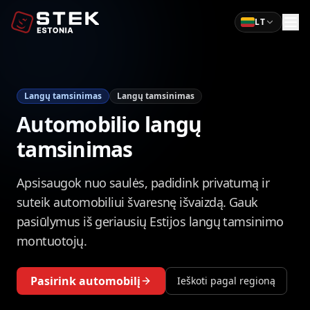
LT
Langų tamsinimas
Langų tamsinimas
Automobilio langų
tamsinimas
Apsisaugok nuo saulės, padidink privatumą ir
suteik automobiliui švaresnę išvaizdą. Gauk
pasiūlymus iš geriausių Estijos langų tamsinimo
montuotojų.
Pasirink automobilį
Ieškoti pagal regioną