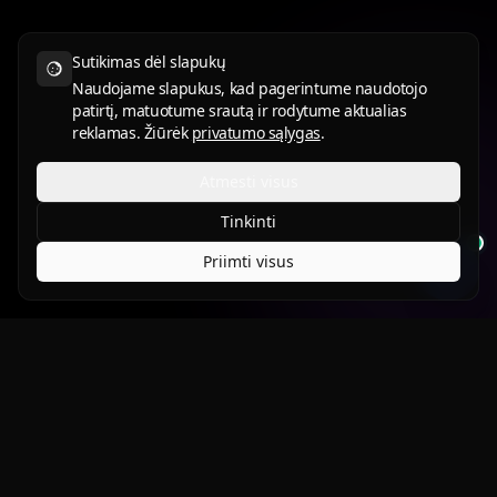
Sutikimas dėl slapukų
Naudojame slapukus, kad pagerintume naudotojo
patirtį, matuotume srautą ir rodytume aktualias
reklamas. Žiūrėk
privatumo sąlygas
.
Atmesti visus
Tinkinti
Priimti visus
Apsaugok tai, kas tau svarbu.