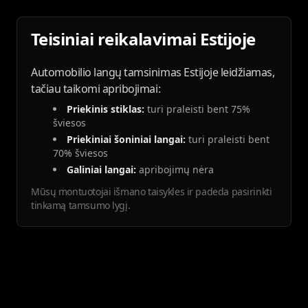
Teisiniai reikalavimai Estijoje
Automobilio langų tamsinimas Estijoje leidžiamas,
tačiau taikomi apribojimai:
Priekinis stiklas:
turi praleisti bent 75%
šviesos
Priekiniai šoniniai langai:
turi praleisti bent
70% šviesos
Galiniai langai:
apribojimų nėra
Mūsų montuotojai išmano taisykles ir padeda pasirinkti
tinkamą tamsumo lygį.