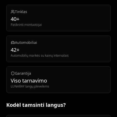
Tinklas
40+
Patikrinti montuotojai
Automobiliai
42+
Automobilių markės su kainų intervalais
Garantija
Viso tarnavimo
LUNARAY langų plėvelėms
Kodėl tamsinti langus?