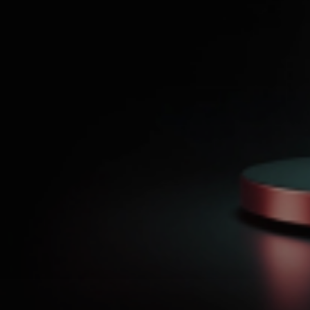
jos produktai
toje. Vidaus ir išorės
 daugiau. Pasirink tinkamą