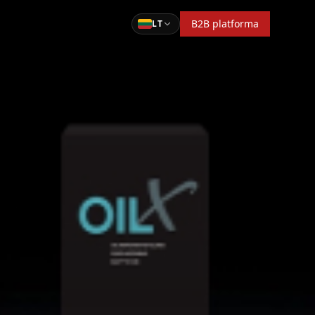
B2B platforma
LT