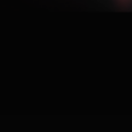
lygio priežiūrą bei apsaugą.
ir galimus pakuočių dydžius.