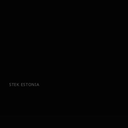
STEK ESTONIA
Visi Formula seri
Naršyk visą STEK Formula asortimentą vienoje vie
valikliai, PPF priežiūra, keraminės dangos ir dar