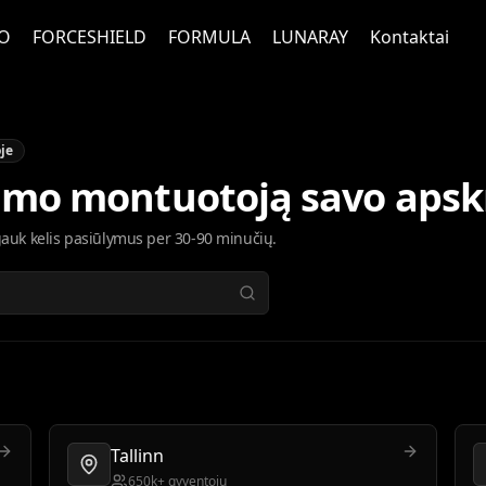
O
FORCESHIELD
FORMULA
LUNARAY
Kontaktai
oje
imo montuotoją savo apskr
 gauk kelis pasiūlymus per 30-90 minučių.
Tallinn
650k+ gyventojų