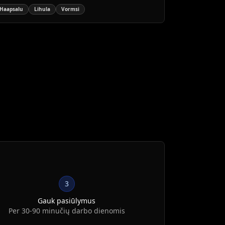
ezonais.
Haapsalu
Lihula
Vormsi
3
Gauk pasiūlymus
Per 30-90 minučių darbo dienomis