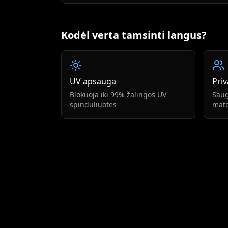
Kodėl verta tamsinti langus?
UV apsauga
Pri
Blokuoja iki 99% žalingos UV
Sau
spinduliuotės
mat