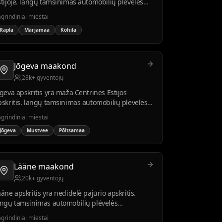
stijoje. langų tamsinimas automobilių plėvelės
ontavimo paklausa stabili tarp vietos įmonių ir
grindiniai miestai
yventojų.
Rapla
Märjamaa
Kohila
Jõgeva maakond
28k+ gyventojų
õgeva apskritis yra maža Centrinės Estijos
pskritis. langų tamsinimas automobilių plėvelės
ontavimo paklausa auga atsinaujinant
grindiniai miestai
utomobilių parkui.
Jõgeva
Mustvee
Põltsamaa
Lääne maakond
20k+ gyventojų
äne apskritis yra nedidelė pajūrio apskritis.
angų tamsinimas automobilių plėvelės
ontavimo paklausa ypač aktyvi vasarą ir turizmo
grindiniai miestai