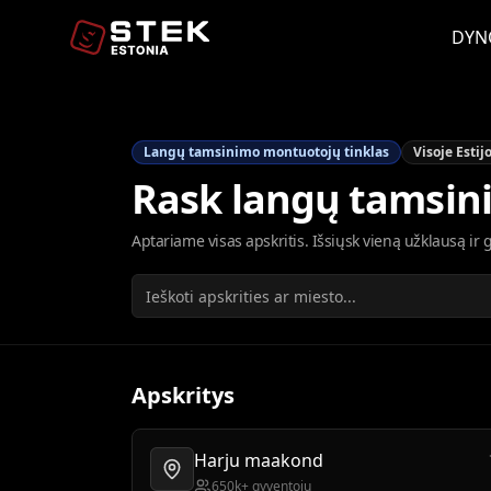
DYN
Langų tamsinimo montuotojų tinklas
Visoje Estij
Rask langų tamsin
Aptariame visas apskritis. Išsiųsk vieną užklausą ir
Apskritys
Harju maakond
650k+ gyventojų