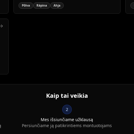
lygiui.
s
Põlva
Räpina
Ahja
Kaip tai veikia
2
Mes išsiunčiame užklausą
ą
Persiunčiame ją patikrintiems montuotojams