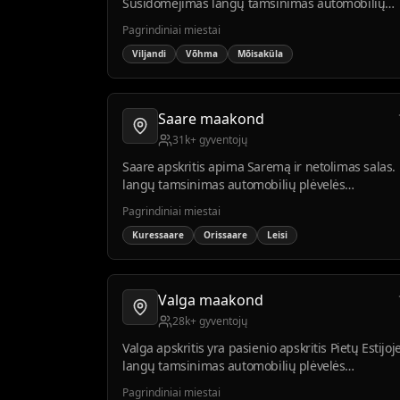
Susidomėjimas langų tamsinimas automobilių
plėvelės montavimu auga didėjant supratimui
Pagrindiniai miestai
apie automobilio priežiūrą ir apsaugą.
Viljandi
Võhma
Mõisaküla
Saare maakond
31k+ gyventojų
Saare apskritis apima Saremą ir netolimas salas.
langų tamsinimas automobilių plėvelės
montavimo paklausa didelė dėl turizmo ir pajūri
Pagrindiniai miestai
klimato.
Kuressaare
Orissaare
Leisi
Valga maakond
28k+ gyventojų
Valga apskritis yra pasienio apskritis Pietų Estijoje
langų tamsinimas automobilių plėvelės
montavimo paklausa stipri turizmo vietose, tokio
Pagrindiniai miestai