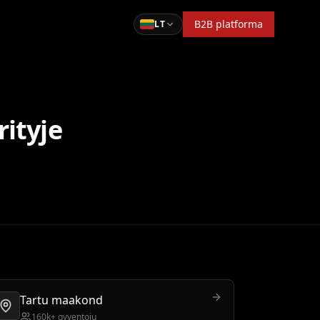
B2B platforma
LT
ityje
Tartu maakond
160k+ gyventojų