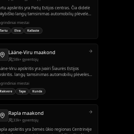
rtu apskritis yra Pietų Estijos centras. Čia didelė
okybiško langų tamsinimas automobilių plėvelės
ontavimo paklausa dėl išsilavinusios visuomenės
grindiniai miestai
r augančios automobilių rinkos.
Tartu
Elva
Kallaste
Lääne-Viru maakond
58k+ gyventojų
äne-Viru apskritis yra įvairi Šiaurės Estijos
pskritis. langų tamsinimas automobilių plėvelės
ontavimo paklausa stabili tarp vietos įmonių ir
grindiniai miestai
yventojų.
Rakvere
Tapa
Kunda
Rapla maakond
33k+ gyventojų
apla apskritis yra žemės ūkio regionas Centrinėje