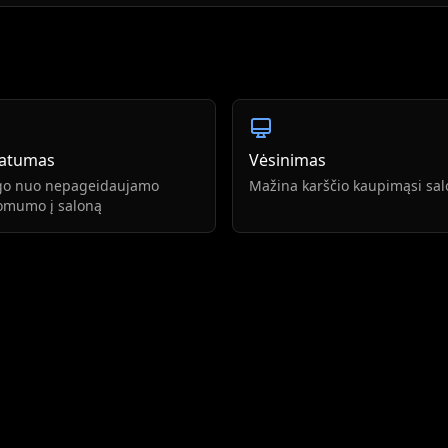
vatumas
Vėsinimas
go nuo nepageidaujamo
Mažina karščio kaupimąsi sa
omumo į saloną