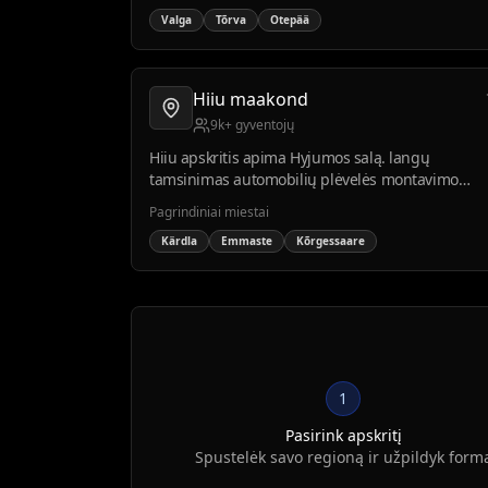
kaip Otepää.
Valga
Tõrva
Otepää
Hiiu maakond
9k+ gyventojų
Hiiu apskritis apima Hyjumos salą. langų
tamsinimas automobilių plėvelės montavimo
paklausa nedidelė, bet stabili tarp vietinių ir
Pagrindiniai miestai
turistų.
Kärdla
Emmaste
Kõrgessaare
1
Pasirink apskritį
Spustelėk savo regioną ir užpildyk form