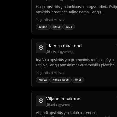
Harju apskritis yra tankiausiai apgyvendinta Estij
apskritis ir sostinės Talino namai. langų
tamsinimas automobilių plėvelės montavimo
Pagrindiniai miestai
paklausa čia didžiausia dėl didelio automobilių
Tallinn
Keila
Saue
skaičiaus ir aukštesnio pragyvenimo lygio.
Ida-Viru maakond
135k+ gyventojų
Ida-Viru apskritis yra pramoninis regionas Rytų
Estijoje. langų tamsinimas automobilių plėvelės
montavimo paklausa auga atsinaujinant
Pagrindiniai miestai
automobilių parkui ir kylant pragyvenimo lygiui.
Narva
Kohtla-Järve
Jõhvi
Viljandi maakond
46k+ gyventojų
Viljandi apskritis yra kultūros centras.