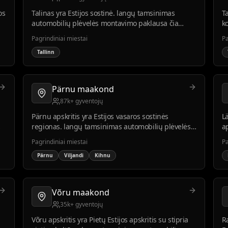
os
Talinas yra Estijos sostinė. langų tamsinimas
Ta
automobilių plėvelės montavimo paklausa čia
k
didžiausia dėl didelio automobilių skaičiaus ir
m
Pagrindiniai miestai
Pa
aukštesnio pragyvenimo lygio.
i
Tallinn
Pärnu maakond
87k+ gyventojų
Pärnu apskritis yra Estijos vasaros sostinės
Lä
regionas. langų tamsinimas automobilių plėvelės
a
montavimo paklausa didelė, ypač vasarą ir tarp
m
Pagrindiniai miestai
Pa
poilsiautojų.
g
Pärnu
Viljandi
Kihnu
Võru maakond
35k+ gyventojų
Võru apskritis yra Pietų Estijos apskritis su stipria
R