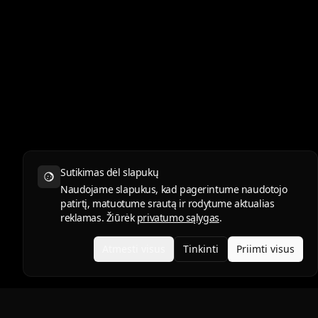
Sutikimas dėl slapukų
Naudojame slapukus, kad pagerintume naudotojo
patirtį, matuotume srautą ir rodytume aktualias
reklamas. Žiūrėk
privatumo sąlygas
.
Atmesti visus
Tinkinti
Priimti visus