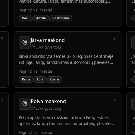
vietine kultūra. langų tamsinimas automobilių
E
plėvelės montavimo paklausa auga kartu su
m
Pagrindiniai miestai
Pa
regiono plėtra ir turizmu.
g
Võru
Antsla
Vastseliina
Järva maakond
30k+ gyventojų
Järva apskritis yra žemės ūkio regionas Centrinėje
J
Estijoje. langų tamsinimas automobilių plėvelės
a
o
montavimo paklausa stabili tarp vietos įmonių.
m
Pagrindiniai miestai
Pa
a
Paide
Türi
Koeru
Põlva maakond
27k+ gyventojų
.
Põlva apskritis yra miškais turtinga Pietų Estijos
Lä
apskritis. langų tamsinimas automobilių plėvelės
l
se
montavimo paklausa auga kylant pragyvenimo
m
Pagrindiniai miestai
Pa