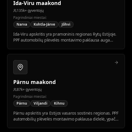
Ida-Viru maakond
135k+ gyventojų
Pagrindiniai miestai:
Narva
Kohtla-Järve
Jõhvi
Ida-Viru apskritis yra pramoninis regionas Rytų Estijoje.
PPF automobilių plėvelės montavimo paklausa auga
atsinaujinant automobilių parkui ir kylant pragyvenimo
lygiui.
Pärnu maakond
87k+ gyventojų
Pagrindiniai miestai:
Pärnu
Viljandi
Kihnu
Pärnu apskritis yra Estijos vasaros sostinės regionas. PPF
automobilių plėvelės montavimo paklausa didelė, ypač
vasarą ir tarp poilsiautojų.