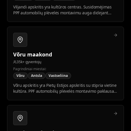
Viljandi apskritis yra kultūros centras. Susidomėjimas
PPF automobilių plėvelės montavimu auga didėjant
supratimui apie automobilio priežiūrą ir apsaugą.
Võru maakond
35k+ gyventojų
Pagrindiniai miestai:
Võru
Antsla
Vastseliina
Võru apskritis yra Pietų Estijos apskritis su stipria vietine
kultūra. PPF automobilių plėvelės montavimo paklausa
auga kartu su regiono plėtra ir turizmu.