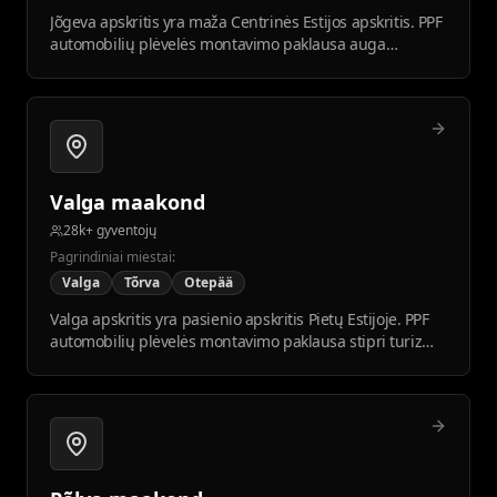
Jõgeva apskritis yra maža Centrinės Estijos apskritis. PPF
automobilių plėvelės montavimo paklausa auga
atsinaujinant automobilių parkui.
Valga maakond
28k+ gyventojų
Pagrindiniai miestai:
Valga
Tõrva
Otepää
Valga apskritis yra pasienio apskritis Pietų Estijoje. PPF
automobilių plėvelės montavimo paklausa stipri turizmo
vietose, tokiose kaip Otepää.