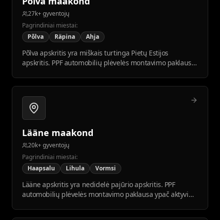
Põlva maakond
27k+ gyventojų
Pagrindiniai miestai:
Põlva
Räpina
Ahja
Põlva apskritis yra miškais turtinga Pietų Estijos
apskritis. PPF automobilių plėvelės montavimo paklausa
auga kylant pragyvenimo lygiui.
Lääne maakond
20k+ gyventojų
Pagrindiniai miestai:
Haapsalu
Lihula
Vormsi
Lääne apskritis yra nedidelė pajūrio apskritis. PPF
automobilių plėvelės montavimo paklausa ypač aktyvi
vasarą ir turizmo sezonais.