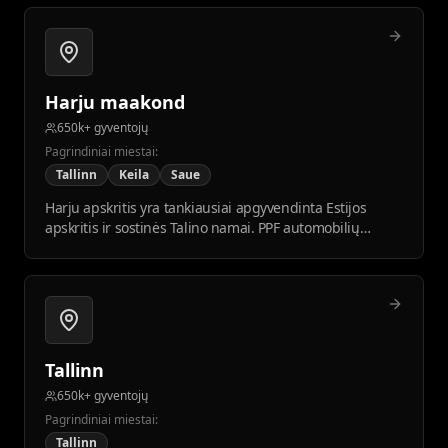
Harju maakond
650k+ gyventojų
Pagrindiniai miestai:
Tallinn
Keila
Saue
Harju apskritis yra tankiausiai apgyvendinta Estijos
apskritis ir sostinės Talino namai. PPF automobilių
plėvelės montavimo paklausa čia didžiausia dėl didelio
automobilių skaičiaus ir aukštesnio pragyvenimo lygio.
Tallinn
650k+ gyventojų
Pagrindiniai miestai:
Tallinn