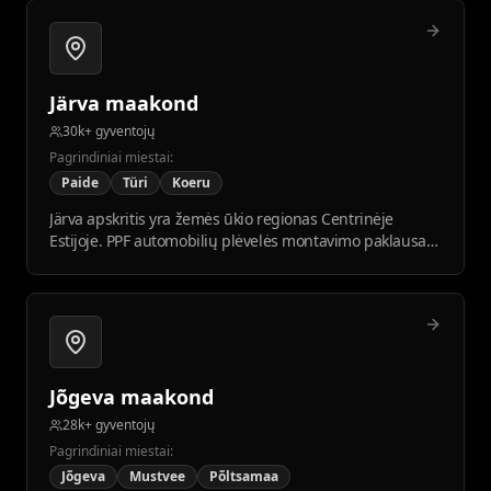
Järva maakond
30k+ gyventojų
Pagrindiniai miestai:
Paide
Türi
Koeru
Järva apskritis yra žemės ūkio regionas Centrinėje
Estijoje. PPF automobilių plėvelės montavimo paklausa
stabili tarp vietos įmonių.
Jõgeva maakond
28k+ gyventojų
Pagrindiniai miestai:
Jõgeva
Mustvee
Põltsamaa