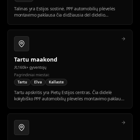
Talinas yra Estijos sostinė. PPF automobilių plėvelės
montavimo paklausa čia didžiausia dėl didelio
automobilių skaičiaus ir aukštesnio pragyvenimo lygio.
Tartu maakond
160k+ gyventojų
Pagrindiniai miestai:
Tartu
Elva
Kallaste
Tartu apskritis yra Pietų Estijos centras. Čia didelė
kokybiško PPF automobilių plėvelės montavimo paklausa
dėl išsilavinusios visuomenės ir augančios automobilių
rinkos.