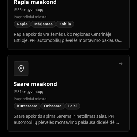
Rapla maakond
33k+ gyventojų
Pagrindiniai miestai:
Rapla
Märjamaa
Kohila
Rapla apskritis yra žemės ūkio regionas Centrinėje
Estijoje. PPF automobilių plėvelės montavimo paklausa
stabili tarp vietos įmonių ir gyventojų.
Saare maakond
31k+ gyventojų
Pagrindiniai miestai:
Kuressaare
Orissaare
Leisi
Saare apskritis apima Saremą ir netolimas salas. PPF
automobilių plėvelės montavimo paklausa didelė dėl
turizmo ir pajūrio klimato.