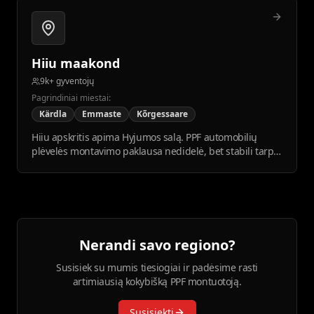
Hiiu maakond
9k+ gyventojų
Pagrindiniai miestai:
Kärdla
Emmaste
Kõrgessaare
Hiiu apskritis apima Hyjumos salą. PPF automobilių
plėvelės montavimo paklausa nedidelė, bet stabili tarp
vietinių ir turistų.
Nerandi savo regiono?
Susisiek su mumis tiesiogiai ir padėsime rasti
artimiausią kokybišką PPF montuotoją.
Susisiekti