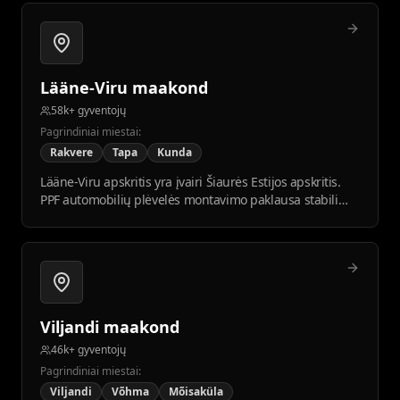
Lääne-Viru maakond
58k+ gyventojų
Pagrindiniai miestai:
Rakvere
Tapa
Kunda
Lääne-Viru apskritis yra įvairi Šiaurės Estijos apskritis.
PPF automobilių plėvelės montavimo paklausa stabili
tarp vietos įmonių ir gyventojų.
Viljandi maakond
46k+ gyventojų
Pagrindiniai miestai:
Viljandi
Võhma
Mõisaküla