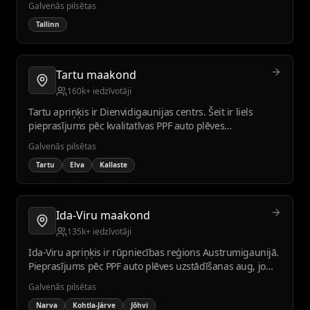
Galvenās pilsētas
Tallinn
Tartu maakond
160k+ iedzīvotāji
Tartu apriņķis ir Dienvidigaunijas centrs. Šeit ir liels
pieprasījums pēc kvalitatīvas PPF auto plēves
uzstādīšanas, pateicoties izglītotai sabiedrībai un
Galvenās pilsētas
augošam auto tirgum.
Tartu
Elva
Kallaste
Ida-Viru maakond
135k+ iedzīvotāji
Ida-Viru apriņķis ir rūpniecības reģions Austrumigaunijā.
Pieprasījums pēc PPF auto plēves uzstādīšanas aug, jo
autoparks atjaunojas un dzīves līmenis paaugstinās.
Galvenās pilsētas
Narva
Kohtla-Järve
Jõhvi