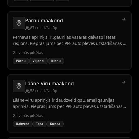
Pärnu maakond
87k+ iedzīvotāji
Pērnavas apriņķis ir Igaunijas vasaras galvaspilsētas
reģions. Pieprasījums pēc PPF auto plēves uzstādīšanas ir
augsts, īpaši vasarā un atpūtnieku vidū.
Galvenās pilsētas
Pärnu
Viljandi
Kihnu
Lääne-Viru maakond
58k+ iedzīvotāji
Lääne-Viru apriņķis ir daudzveidīgs Ziemeļigaunijas
apriņķis. Pieprasījums pēc PPF auto plēves uzstādīšanas
ir stabils vietējo uzņēmumu un iedzīvotāju vidū.
Galvenās pilsētas
Rakvere
Tapa
Kunda