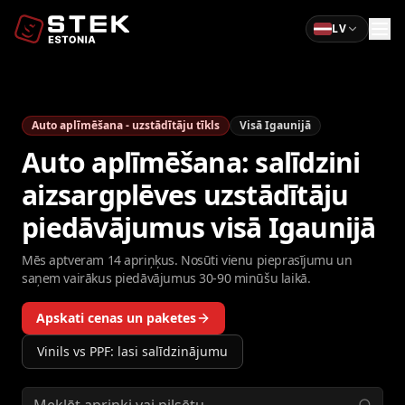
LV
Auto aplīmēšana - uzstādītāju tīkls
Visā Igaunijā
Auto aplīmēšana: salīdzini
aizsargplēves uzstādītāju
piedāvājumus visā Igaunijā
Mēs aptveram 14 apriņķus. Nosūti vienu pieprasījumu un
saņem vairākus piedāvājumus 30-90 minūšu laikā.
Apskati cenas un paketes
Vinils vs PPF: lasi salīdzinājumu