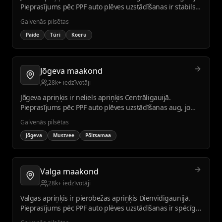
Pieprasījums pēc PPF auto plēves uzstādīšanas ir stabils
vietējo uzņēmumu vidū.
Galvenās pilsētas
Paide
Türi
Koeru
Jõgeva maakond
28k+ iedzīvotāji
Jõgeva apriņķis ir neliels apriņķis Centrāligauijā.
Pieprasījums pēc PPF auto plēves uzstādīšanas aug, jo
autoparks atjaunojas.
Galvenās pilsētas
Jõgeva
Mustvee
Põltsamaa
Valga maakond
28k+ iedzīvotāji
Valgas apriņķis ir pierobežas apriņķis Dienvidigaunijā.
Pieprasījums pēc PPF auto plēves uzstādīšanas ir spēcīgs
tūrisma vietās, piemēram, Otepē.