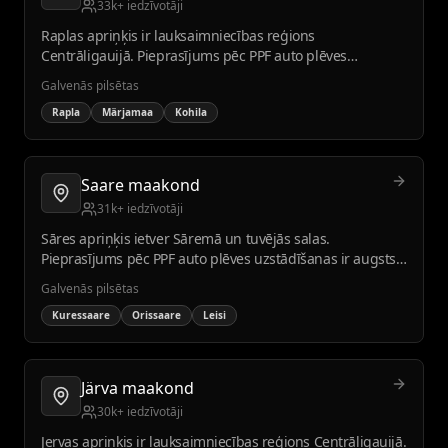
33k+ iedzīvotāji
Raplas apriņķis ir lauksaimniecības reģions
Centrāligauijā. Pieprasījums pēc PPF auto plēves
uzstādīšanas ir stabils vietējo uzņēmumu un iedzīvotāju
Galvenās pilsētas
vidū.
Rapla
Märjamaa
Kohila
Saare maakond
31k+ iedzīvotāji
Sāres apriņķis ietver Sāremā un tuvējās salas.
Pieprasījums pēc PPF auto plēves uzstādīšanas ir augsts
tūrisma un piekrastes klimata dēļ.
Galvenās pilsētas
Kuressaare
Orissaare
Leisi
Järva maakond
30k+ iedzīvotāji
Jervas apriņķis ir lauksaimniecības reģions Centrāligauijā.