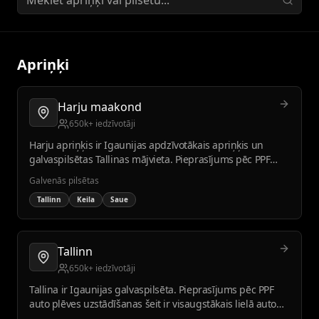
Apriņķi
Harju maakond
650k+ iedzīvotāji
Harju apriņķis ir Igaunijas apdzīvotākais apriņķis un
galvaspilsētas Tallinas mājvieta. Pieprasījums pēc PPF
auto plēves uzstādīšanas šeit ir visaugstākais lielā auto
Galvenās pilsētas
skaita un augstāka dzīves līmeņa dēļ.
Tallinn
Keila
Saue
Tallinn
650k+ iedzīvotāji
Tallina ir Igaunijas galvaspilsēta. Pieprasījums pēc PPF
auto plēves uzstādīšanas šeit ir visaugstākais lielā auto
skaita un augstāka dzīves līmeņa dēļ.