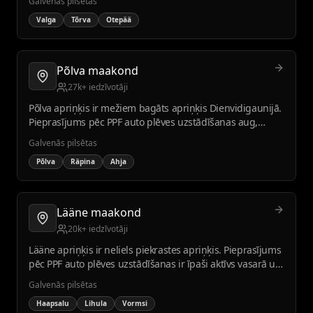
Galvenās pilsētas
Valga
Tõrva
Otepää
Põlva maakond
27k+ iedzīvotāji
Põlva apriņķis ir mežiem bagāts apriņķis Dienvidigaunijā.
Pieprasījums pēc PPF auto plēves uzstādīšanas aug,
paaugstinoties dzīves līmenim.
Galvenās pilsētas
Põlva
Räpina
Ahja
Lääne maakond
20k+ iedzīvotāji
Lääne apriņķis ir neliels piekrastes apriņķis. Pieprasījums
pēc PPF auto plēves uzstādīšanas ir īpaši aktīvs vasarā un
tūrisma sezonās.
Galvenās pilsētas
Haapsalu
Lihula
Vormsi