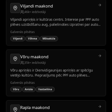
Viljandi maakond
46k+ iedzīvotāji
Viljandi apriņķis ir kultūras centrs. Interese par PPF auto
plēves uzstādīšanu aug, palielinoties izpratnei par auto
kopšanu un aizsardzību.
Galvenās pilsētas
Viljandi
Võhma
Mõisaküla
Võru maakond
35k+ iedzīvotāji
Võru apriņķis ir Dienvidigaunijas apriņķis ar spēcīgu
vietējo kultūru. Pieprasījums pēc PPF auto plēves
uzstādīšanas aug līdz ar reģiona attīstību un tūrismu.
Galvenās pilsētas
Võru
Antsla
Vastseliina
Rapla maakond