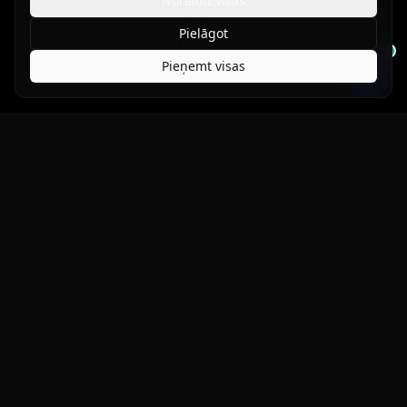
Noraidīt visas
Pielāgot
Pieņemt visas
Aizsargā to, kas tev ir svarīgs.
Produkti
DYNO
FORMULA
Vējstikla aizsargplēve
FORCESHIELD