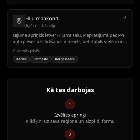
Hiiu maakond
9k+ iedzīvotāji
Hījumā apriņķis ietver Hījumā salu. Pieprasījums pēc PPF
auto plēves uzstādīšanas ir neliels, bet stabils vietējo un
tūristu vidū.
Galvenās pilsētas
Kärdla
Emmaste
Kõrgessaare
Kā tas darbojas
1
Izvēlies apriņķi
Klikšķini uz sava reģiona un aizpildi formu
2