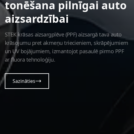
tonēšana pilnīgai auto
aizsardzībai
STEK krāsas aizsargplēve (PPF) aizsargā tava auto
krāsojumu pret akmeņu triecieniem, skrāpējumiem
un UV bojājumiem, izmantojot pasaulē pirmo PPF
ar fluora tehnoloģiju.
Sazināties