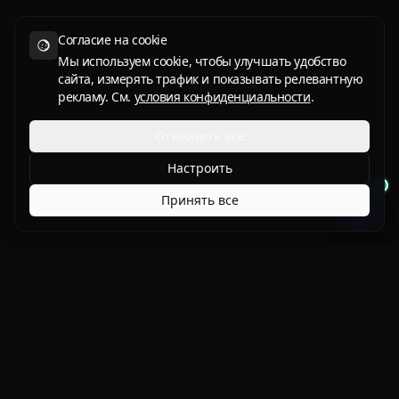
Согласие на cookie
Мы используем cookie, чтобы улучшать удобство
сайта, измерять трафик и показывать релевантную
рекламу. См.
условия конфиденциальности
.
Отклонить все
Настроить
Принять все
Защита. Опыт.
Уровень.
Миссия бренда строится вокруг главного в защите:
снизить нагрузку для клиента и при этом дать высокое