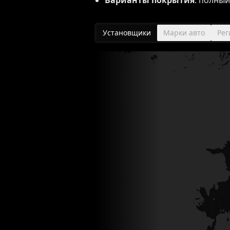
Варианты покрытия
: полный
Установщики
Марки авто
Ре