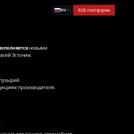
B2B платформа
RU
пополняется
новыми
всей Эстонии.
 пузырей.
рукциям производителя.
.