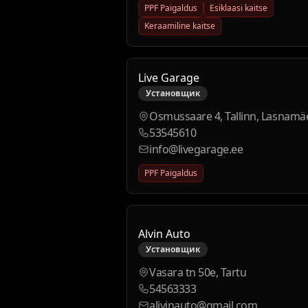
PPF Paigaldus
Esiklaasi kaitse
Keraamiline kaitse
Live Garage
Установщик
Osmussaare 4, Tallinn, Lasnamä
53545610
info@livegarage.ee
PPF Paigaldus
Alvin Auto
Установщик
Vasara tn 50e, Tartu
54563333
alivinauto@gmail.com