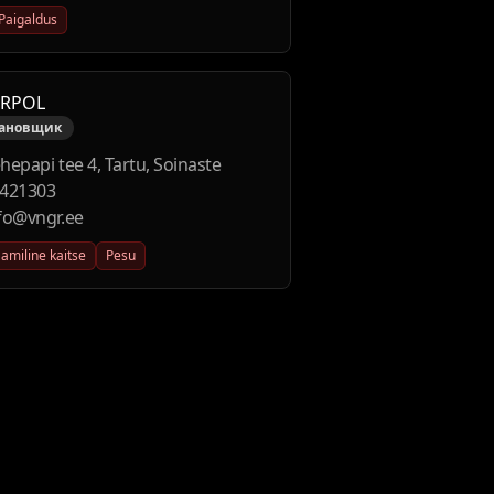
Paigaldus
RPOL
тановщик
hepapi tee 4, Tartu, Soinaste
421303
fo@vngr.ee
amiline kaitse
Pesu