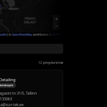
+
−
aflet
|
©
OpenStreetMap
contributors ©
CARTO
12 результатов
Detailing
тановщик
gasini tn 31/5, Tallinn
133063
na@sun-tek.ee