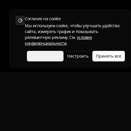
Согласие на cookie
Мы используем cookie, чтобы улучшать удобство
сайта, измерять трафик и показывать
релевантную рекламу. См.
условия
конфиденциальности
.
Отклонить все
Настроить
Принять все
Продукты
DYNO
Защитите то, что любите.
FORMULA
Защитная пленка для