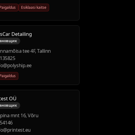
Paigaldus
Esiklaasi kaitse
sCar Detailing
тановщик
nnamõisa tee 4F, Tallinn
135825
fo@polyship.ee
Paigaldus
test OÜ
тановщик
pina mnt 16, Võru
54146
fo@printest.eu