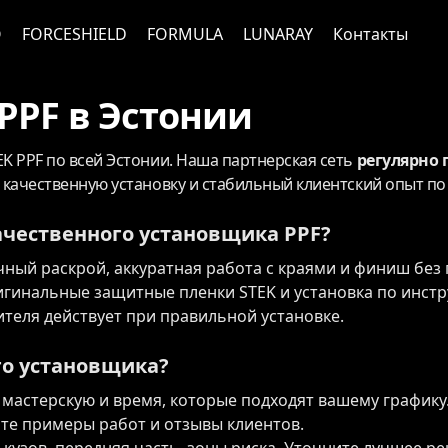
O
FORCESHIELD
FORMULA
LUNARAY
Контакты
PPF в Эстонии
K PPF по всей Эстонии. Наша партнерская сеть
регулярно 
качественную установку и стабильный клиентский опыт по 
ачественного установщика PPF?
очный раскрой, аккуратная работа с краями и финиш без
ригинальные защитные пленки STEK и установка по инст
ителя действует при правильной установке.
го установщика?
 мастерскую и время, которые подходят вашему графику
ите примеры работ и отзывы клиентов.