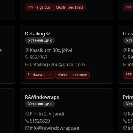
PPF Paigaldus
Mustrilised kiled
PPF 
Detailing32
Glos
Установщик
Ус
e
Kaasiku tn 30c, Jõhvi
Ra
5522767
59
detailing32ou@gmail.com
in
Esiklaasi kaitse
Akente toonimine
PPF 
RAWindowraps
Prin
Установщик
Ус
Piiri tn 2, Viljandi
Rä
51920829
51
info@rawindowraps.ee
in