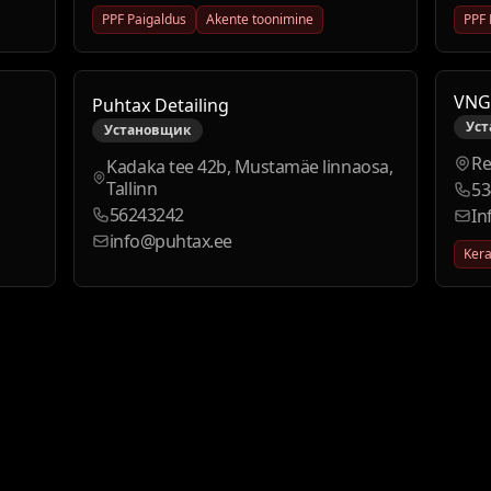
PPF Paigaldus
Akente toonimine
PPF 
VNG
Puhtax Detailing
Ус
Установщик
Re
Kadaka tee 42b, Mustamäe linnaosa,
Tallinn
53
56243242
In
info@puhtax.ee
Kera