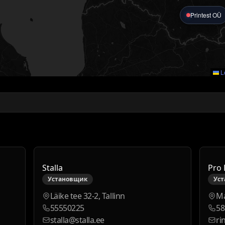
Printest OÜ
Le
Stalla
Pro 
Установщик
Ус
Läike tee 32-2, Tallinn
Ma
55550225
58
stalla@stalla.ee
ri