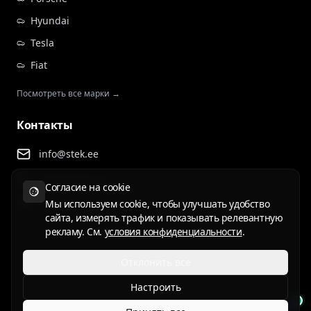
Hyundai
Tesla
Fiat
Посмотреть все марки →
Контакты
info@stek.ee
+372 555 81 911
Согласие на cookie
Rehepapi tee 4, Tartu
Мы используем cookie, чтобы улучшать удобство
сайта, измерять трафик и показывать релевантную
рекламу. См.
условия конфиденциальности
.
Отклонить все
Условия использования
Политика конфиденциальности
Настроить
ET
EN
RU
LV
LT