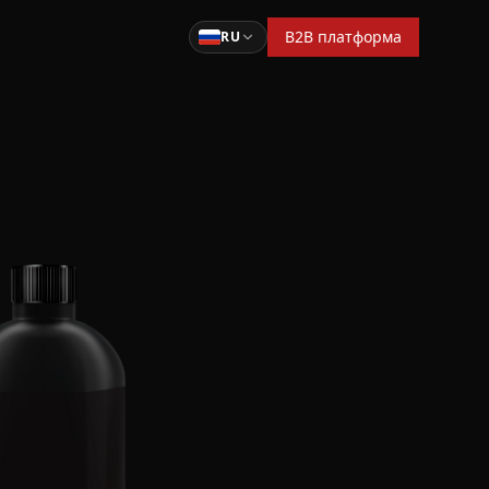
B2B платформа
RU