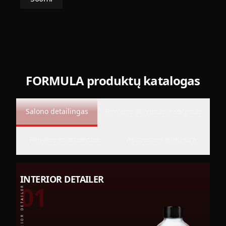
FORMULA produktų katalogas
Salono detailingas
Pirminis plovimas ir valymas
Plėvelės montavimas
Apsauga ir priežiūra
INTERIOR DETAILER
01
INTERIOR DETAILER