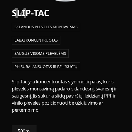
14
SLIP-TAC
SKLANDUS PLĖVELĖS MONTAVIMAS
LABAI KONCENTRUOTAS
SAUGUS VISOMS PLĖVELĖMS
PH SUBALANSUOTAS IR BE LIKUČIŲ
Slip-Tac yra koncentruotas slydimo tirpalas, kuris
plėvelės montavimą padaro sklandesnį, švaresnį ir
saugesnį. Jis sukuria slidų paviršių, leidžiantį PPF ir
vinilo plėveles pozicionuoti be užkliuvimo ar
pertempimo.
500ml