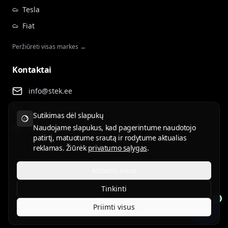
Tesla
Fiat
Peržiūrėti visas markes →
Kontaktai
info@stek.ee
+372 555 81 911
Sutikimas dėl slapukų
Rehepapi tee 4, Tartu
Naudojame slapukus, kad pagerintume naudotojo
patirtį, matuotume srautą ir rodytume aktualias
reklamas. Žiūrėk
privatumo sąlygas
.
Atmesti visus
Naudojimo sąlygos
Privatumo politika
Tinkinti
ET
EN
RU
LV
LT
Priimti visus
© 2026 STEK Estonia. Visos teisės saugomos.