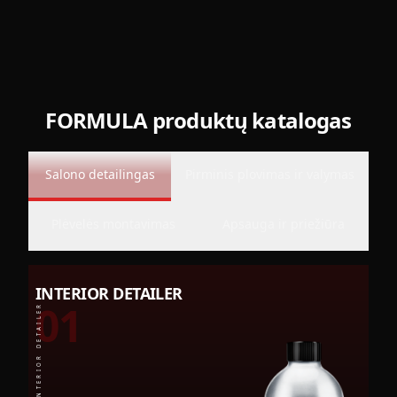
FORMULA produktų katalogas
Salono detailingas
Pirminis plovimas ir valymas
Plėvelės montavimas
Apsauga ir priežiūra
INTERIOR DETAILER
01
INTERIOR DETAILER