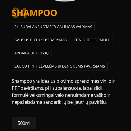
04
SHAMPOO
PH SUBALANSUOTAS IR GALINGAS VALYMAS
GAUSUS PUTŲ SUSIDARYMAS
ITIN SLIDI FORMULĖ
APDAILA BE DRYŽIŲ
SAUGU PPF, PLĖVELĖMS IR DENGTIEMS PAVIRŠIAMS
Shampoo yra idealus plovimo sprendimas vinilo ir
PPF paviršiams. pH subalansuota, labai slidi
formulė veiksmingai valo nenuimdama vaško ir
nepažeisdama sandariklių bei jautrių paviršių.
500ml