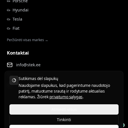
Porsche
Hyundai
Tesla
Fiat
Peržiūrėti visas markes →
Kontaktai
info@stek.ee
+372 555 81 911
Sutikimas dėl slapukų
Rehepapi tee 4, Tartu
Naudojame slapukus, kad pagerintume naudotojo
patirtį, matuotume srautą ir rodytume aktualias
reklamas. Žiūrėk
privatumo sąlygas
.
Atmesti visus
Naudojimo sąlygos
Privatumo politika
Tinkinti
ET
EN
RU
LV
LT