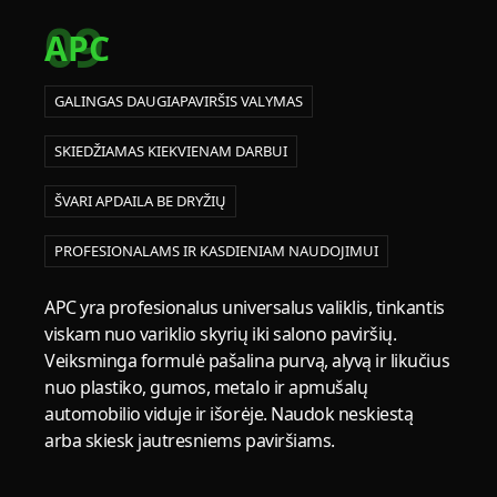
09
APC
GALINGAS DAUGIAPAVIRŠIS VALYMAS
SKIEDŽIAMAS KIEKVIENAM DARBUI
ŠVARI APDAILA BE DRYŽIŲ
PROFESIONALAMS IR KASDIENIAM NAUDOJIMUI
APC yra profesionalus universalus valiklis, tinkantis
viskam nuo variklio skyrių iki salono paviršių.
Veiksminga formulė pašalina purvą, alyvą ir likučius
nuo plastiko, gumos, metalo ir apmušalų
automobilio viduje ir išorėje. Naudok neskiestą
arba skiesk jautresniems paviršiams.