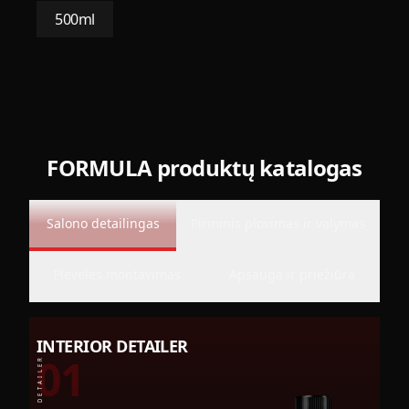
500ml
FORMULA produktų katalogas
Salono detailingas
Pirminis plovimas ir valymas
Plėvelės montavimas
Apsauga ir priežiūra
INTERIOR DETAILER
01
INTERIOR DETAILER