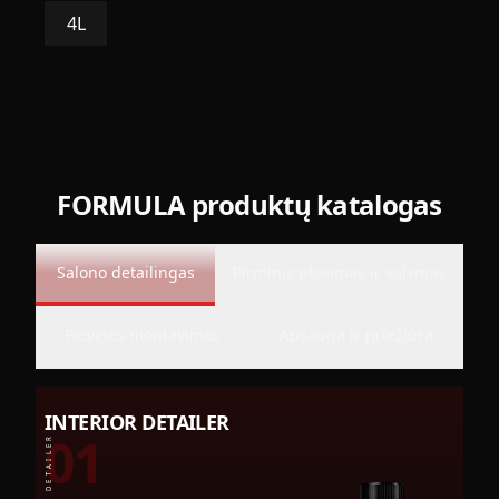
4L
FORMULA produktų katalogas
Salono detailingas
Pirminis plovimas ir valymas
Plėvelės montavimas
Apsauga ir priežiūra
INTERIOR DETAILER
01
INTERIOR DETAILER