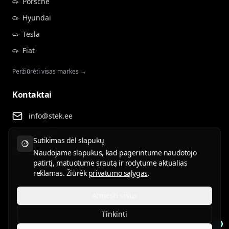
Porsche
Hyundai
Tesla
Fiat
Peržiūrėti visas markes →
Kontaktai
info@stek.ee
+372 555 81 911
Sutikimas dėl slapukų
Rehepapi tee 4, Tartu
Naudojame slapukus, kad pagerintume naudotojo
patirtį, matuotume srautą ir rodytume aktualias
reklamas. Žiūrėk
privatumo sąlygas
.
Atmesti visus
Naudojimo sąlygos
Privatumo politika
Tinkinti
ET
EN
RU
LV
LT