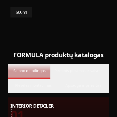
500ml
FORMULA produktų katalogas
Salono detailingas
Pirminis plovimas ir valymas
Plėvelės montavimas
Apsauga ir priežiūra
INTERIOR DETAILER
01