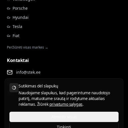
Porsche
Hyundai
Tesla
Fiat
Peržiūrėti visas markes →
Kontaktai
info@stek.ee
+372 555 81 911
Sutikimas dėl slapukų
Rehepapi tee 4, Tartu
Naudojame slapukus, kad pagerintume naudotojo
patirtį, matuotume srautą ir rodytume aktualias
reklamas. Žiūrėk
privatumo sąlygas
.
Atmesti visus
Naudojimo sąlygos
Privatumo politika
Tinkinti