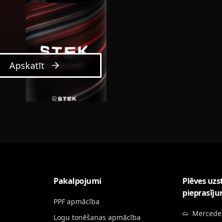
Apskatīt
Pakalpojumi
Plēves uzs
pieprasīj
PPF apmācība
Mercede
Logu tonēšanas apmācība