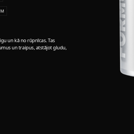
EM
aigu un kā no rūpnīcas. Tas
mus un traipus, atstājot gludu,