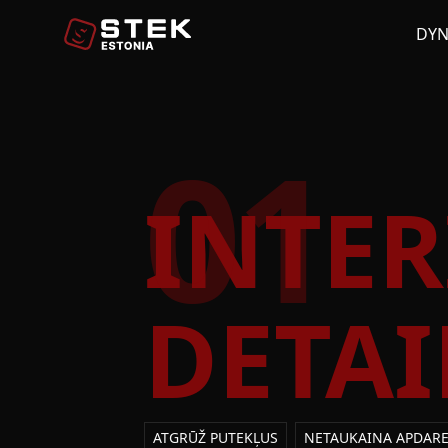
DY
01
INTER
DETAI
ATGRŪŽ PUTEKĻUS
NETAUKAINA APDAR