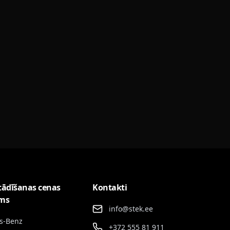
tādīšanas cenas
Kontakti
ums
info@stek.ee
s-Benz
+372 555 81 911