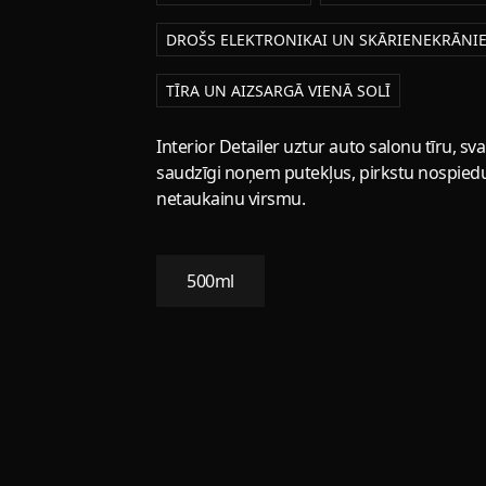
DROŠS ELEKTRONIKAI UN SKĀRIENEKRĀNI
TĪRA UN AIZSARGĀ VIENĀ SOLĪ
Interior Detailer uztur auto salonu tīru, sv
saudzīgi noņem putekļus, pirkstu nospiedu
netaukainu virsmu.
500ml