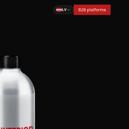
B2B platforma
LV