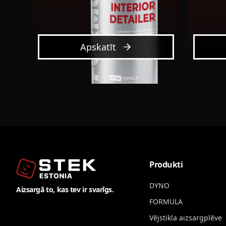
Apskatīt
Produkti
DYNO
Aizsargā to, kas tev ir svarīgs.
FORMULA
Vējstikla aizsargplēve