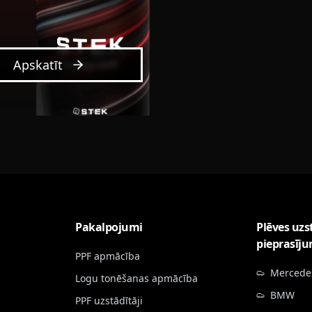
Apskatīt
Pakalpojumi
Plēves uzs
pieprasīj
PPF apmācība
Mercede
Logu tonēšanas apmācība
BMW
PPF uzstādītāji