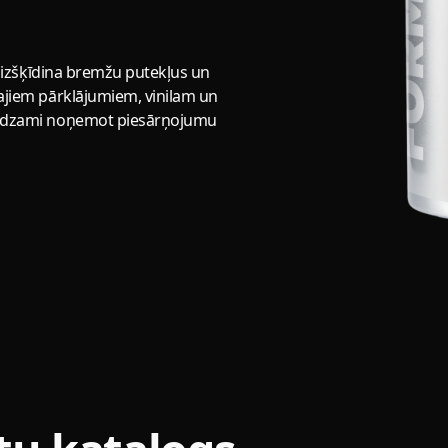
rē izšķīdina bremžu putekļus un
kajiem pārklājumiem, vinilam un
 redzami noņemot piesārņojumu