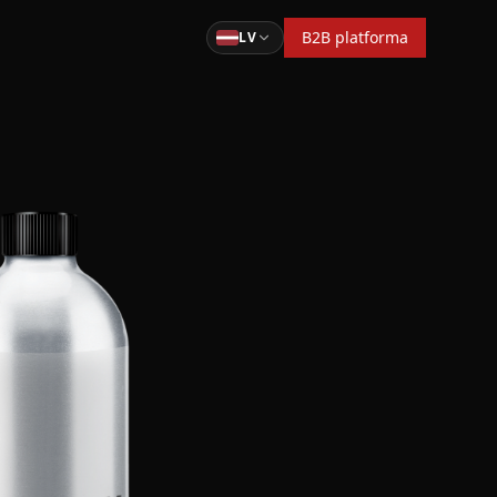
B2B platforma
LV