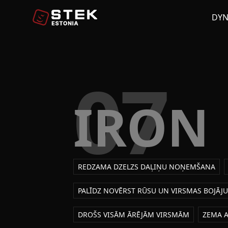
DY
07
IRON
REDZAMA DZELZS DAĻIŅU NOŅEMŠANA
PALĪDZ NOVĒRST RŪSU UN VIRSMAS BOJĀJ
DROŠS VISĀM ĀRĒJĀM VIRSMĀM
ZEMA 