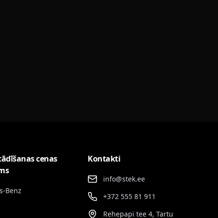
tādīšanas cenas
Kontakti
ums
info@stek.ee
s-Benz
+372 555 81 911
Rehepapi tee 4, Tartu