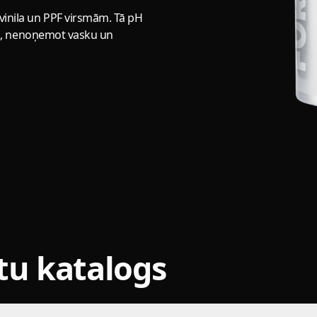
vinila un PPF virsmām. Tā pH
tīra, nenoņemot vasku un
u katalogs