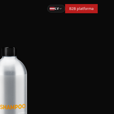
B2B platforma
LV