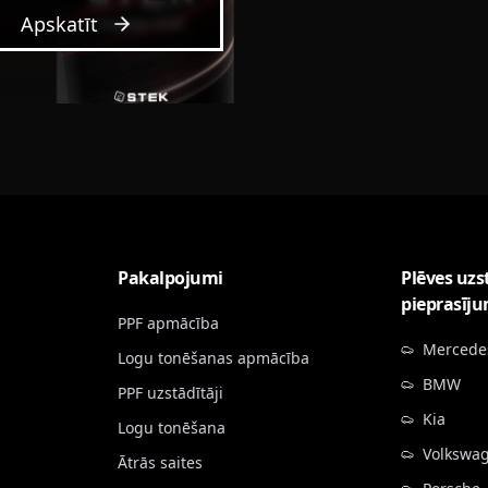
Apskatīt
Pakalpojumi
Plēves uzs
pieprasīj
PPF apmācība
Mercede
Logu tonēšanas apmācība
BMW
PPF uzstādītāji
Kia
Logu tonēšana
Volkswa
Ātrās saites