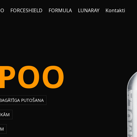
NO
FORCESHIELD
FORMULA
LUNARAY
Kontakti
POO
BAGĀTĪGA PUTOŠANA
ĪKĀM
ĀM