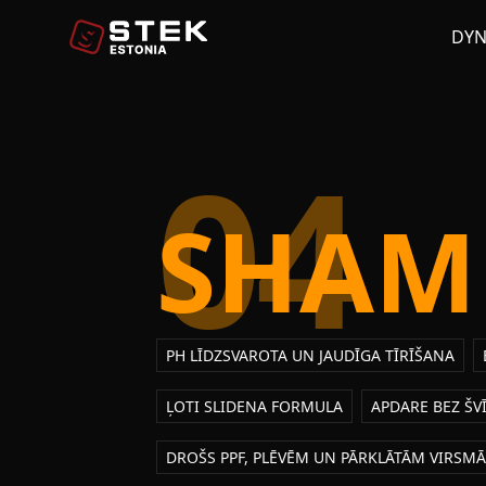
DY
04
SHAM
PH LĪDZSVAROTA UN JAUDĪGA TĪRĪŠANA
ĻOTI SLIDENA FORMULA
APDARE BEZ ŠV
DROŠS PPF, PLĒVĒM UN PĀRKLĀTĀM VIRSM