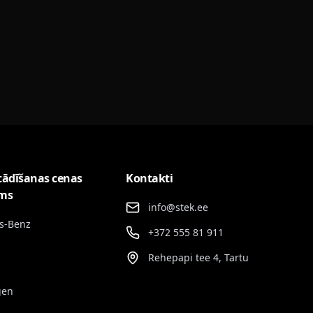
tādīšanas cenas
Kontakti
ums
info@stek.ee
s-Benz
+372 555 81 911
Rehepapi tee 4, Tartu
gen