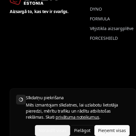
DYNO
Aizsargā to, kas tev ir svarīgs.
FORMULA
Vējstikla aizsargplēve
FORCESHIELD
Sīkdatņu piekrišana
Mēs izmantojam sīkdatnes, lai uzlabotu lietotāja
pieredzi, mērītu trafiku un rādītu atbilstošas
reklāmas. Skati
privātuma noteikumus
.
Noraidīt visas
Pielāgot
Pieņemt visas
Lietošanas noteikumi
Privātuma politika