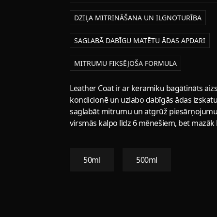
DZIĻA MITRINĀŠANA UN ILGNOTURĪBA
SAGLABĀ DABĪGU MATĒTU ĀDAS APDARI
MITRUMU FIKSĒJOŠA FORMULA
Leather Coat ir ar keramiku bagātināts aizs
kondicionē un uzlabo dabīgās ādas izskatu. 
saglabāt mitrumu un atgrūž piesārņojumu. V
virsmās kalpo līdz 6 mēnešiem, bet mazāk l
50ml
500ml