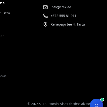
ums
info@stek.ee
s-Benz
+372 555 81 911
Rehepapi tee 4, Tartu
gen
markas →
© 2026 STEK Estonia. Visas tiesības aizsargātas.