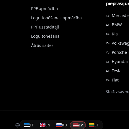
pieprasīj
PPF apmācība
Mercede
Logu tonēšanas apmācība
BMW
PPF uzstādītāji
Kia
Logu tonēšana
Volkswa
Ātrās saites
Porsche
Hyundai
Tesla
Fiat
Skatīt visas 
ET
EN
RU
LV
LT