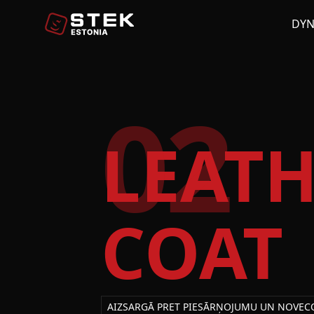
DY
02
LEAT
COAT
AIZSARGĀ PRET PIESĀRŅOJUMU UN NOVE