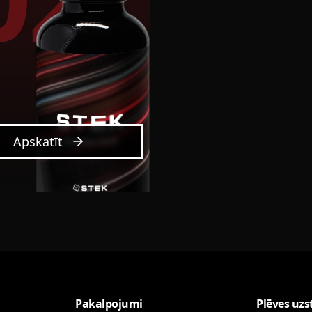
Apskatīt
Pakalpojumi
Plēves uzs