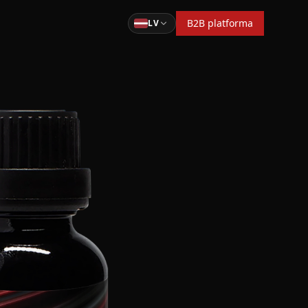
B2B platforma
LV