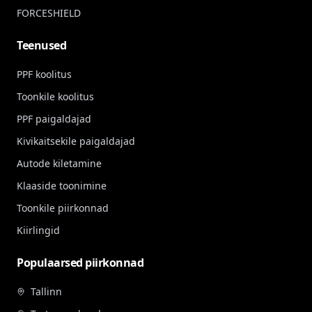
FORCESHIELD
Teenused
PPF koolitus
Toonkile koolitus
PPF paigaldajad
Kivikaitsekile paigaldajad
Autode kiletamine
Klaaside toonimine
Toonkile piirkonnad
Kiirlingid
Populaarsed piirkonnad
Tallinn