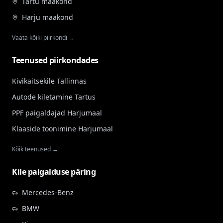
Tartu maakond
Harju maakond
Vaata kõiki piirkondi →
Teenused piirkondades
Kivikaitsekile Tallinnas
Autode kiletamine Tartus
PPF paigaldajad Harjumaal
Klaaside toonimine Harjumaal
Kõik teenused →
Kile paigalduse päring
Mercedes-Benz
BMW