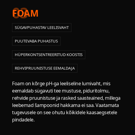
03
FOAM
SÜGAVPUHASTAV LEELISVAHT
PUUTEVABA PUHASTUS
HÜPERKONTSENTREERITUD KOOSTIS
REHVIPRUUNISTUSE EEMALDAJA
Foam on kõrge pH-ga leeliseline lumivaht, mis
eemaldab sügavuti tee mustuse, piduritolmu,
rehvide pruunistuse ja rasked saasteained, millega
leebemad šampoonid hakkama ei saa. Vaatamata
tugevusele on see ohutu kõikidele kaasaegsetele
pindadele.