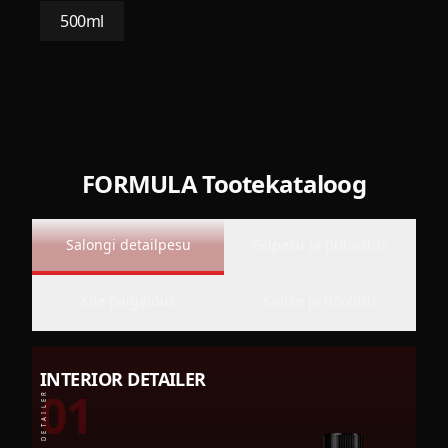
500ml
FORMULA Tootekataloog
Salongi detailpesu
Eelpesu ja puhastus
Kile paigaldus
Kaitse ja hooldus
INTERIOR DETAILER
01
INTERIOR DETAILER