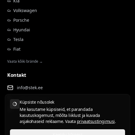
Kia
Volkswagen
Porsche
Hyundai
Tesla
Fiat
Vaata kõiki brände →
Kontakt
info@stek.ee
+372 555 81 911
Küpsiste nõusolek
Rehepapi tee 4, Tartu
Me kasutame küpsiseid, et parandada
kasutuskogemust, mõõta liiklust ja kuvada
asjakohaseid reklaame. Vaata
privaatsustingimusi
.
Keeldu kõigest