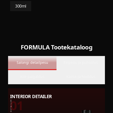
300ml
FORMULA Tootekataloog
Salongi detailpesu
Eelpesu ja puhastus
Kile paigaldus
Kaitse ja hooldus
INTERIOR DETAILER
01
INTERIOR DETAILER