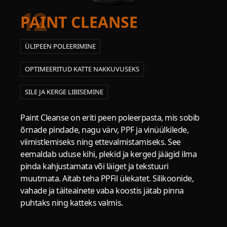
12
PAINT CLEANSE
ÜLIPEEN POLEERIMINE
OPTIMEERITUD KATTE NAKKUVUSEKS
SILE JA KERGE LIBISEMINE
Paint Cleanse on eriti peen poleerpasta, mis sobib
õrnade pindade, nagu värv, PPF ja vinüülkilede,
viimistlemiseks ning ettevalmistamiseks. See
eemaldab uduse kihi, plekid ja kerged jäägid ilma
pinda kahjustamata või läiget ja tekstuuri
muutmata. Aitab teha PPFil ülekatet. Silikoonide,
vahade ja täiteainete vaba koostis jätab pinna
puhtaks ning katteks valmis.