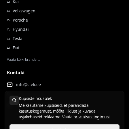
Kia
Volkswagen
Porsche
Hyundai
Tesla
Fiat
Vaata kõiki brände →
Kontakt
info@stek.ee
+372 555 81 911
Küpsiste nõusolek
Rehepapi tee 4, Tartu
Me kasutame küpsiseid, et parandada
kasutuskogemust, mõõta liiklust ja kuvada
asjakohaseid reklaame. Vaata
privaatsustingimusi
.