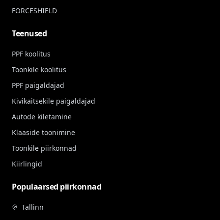
FORCESHIELD
Teenused
PPF koolitus
Toonkile koolitus
PPF paigaldajad
Kivikaitsekile paigaldajad
Autode kiletamine
Klaaside toonimine
Toonkile piirkonnad
Kiirlingid
Populaarsed piirkonnad
Tallinn