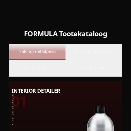
FORMULA Tootekataloog
Salongi detailpesu
Eelpesu ja puhastus
Kile paigaldus
Kaitse ja hooldus
INTERIOR DETAILER
01
INTERIOR DETAILER