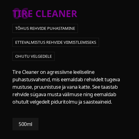
06
TIRE CLEANER
TÕHUS REHVIDE PUHASTAMINE
ETTEVALMISTUS REHVIDE VIIMISTLEMISEKS
OHUTU VELGEDELE
Tire Cleaner on agressiivne leeliseline
puhastusvahend, mis eemaldab rehvidelt tugeva
mustuse, pruunistuse ja vana katte. See taastab
rehvide sügava musta välimuse ning eemaldab
ohutult velgedelt piduritolmu ja saasteaineid.
500ml