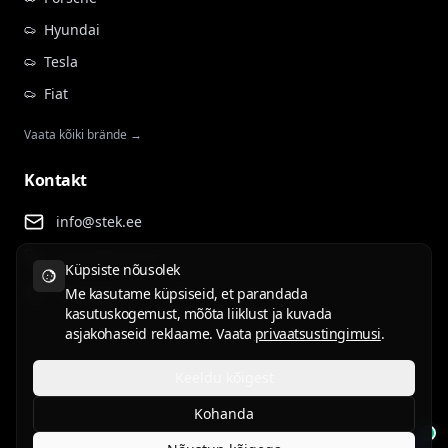
Hyundai
Tesla
Fiat
Vaata kõiki brände →
Kontakt
info@stek.ee
+372 555 81 911
Küpsiste nõusolek
Rehepapi tee 4, Tartu
Me kasutame küpsiseid, et parandada
kasutuskogemust, mõõta liiklust ja kuvada
asjakohaseid reklaame. Vaata
privaatsustingimusi
.
Keeldu kõigest
Kasutustingimused
Privaatsuspoliitika
Kohanda
ET
EN
RU
LV
LT